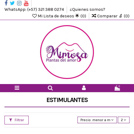
WhatsApp: (+57) 321 388 0274
¿Quienes somos?
Mi Lista de deseos 🌟 (
0
)
Comparar 🔬 (
0
)
0
ESTIMULANTES
Filtrar
Precio: menor a mayor
2