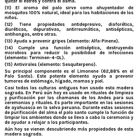
quitar el estrés y contra el asma.
(11) El aroma del palo sirve como ahuyentador de
mosquitos 100% natural, ideal para las habitaciones de los
niños.
(12) Tiene propiedades antidepresivo, diaforética,
diuréticas, depurativas, antirreumática, antisépticas,
antihongos, entre otras.
(13) Ayuda a prevenir gripes (elemento: Alfa-Pinene).
(14) Cumple una función antiséptica, destruyendo
microbios para reducir la posibilidad de infecciones
(elemento: Terminen-4-OL).
(15) Antivirales (elemento: Sesquiterpeno).
Su principal componente es el Limonene (62,88% en el
Palo Santo). Este potente elemento ayuda a prevenir
tumores de estómago, hígado, mamas y piel.
Casi todas las culturas antiguas han usado esta madera
sagrada. En Perú aún hoy es usado en rituales de limpieza
y purificación por los chamanes de los Andes para sus
ceremonias y rituales. Es parte importante en las sesiones
de ayahuasca en la selva peruana. Durante estas sesiones
de purificación del alma el palo santo cumple la función de
limpiar los ambientes donde se lleva a cabo la ceremonia y
de ayudar a relajar a los participantes.
Aún hoy se vienen descubriendo más propiedades de esta
madera sagrada.