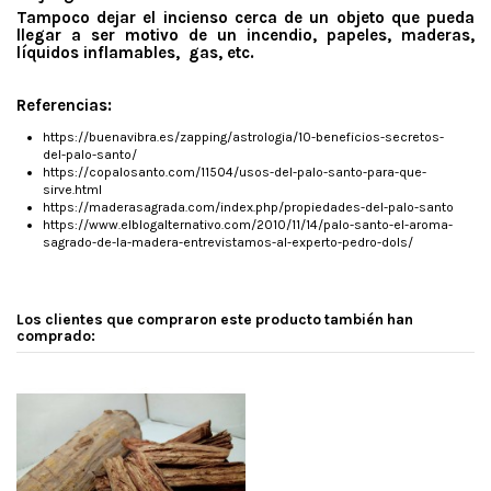
Tampoco dejar el incienso cerca de un objeto que pueda
llegar a ser motivo de un incendio, papeles, maderas,
líquidos inflamables, gas, etc.
.
Referencias:
https://buenavibra.es/zapping/astrologia/10-beneficios-secretos-
del-palo-santo/
https://copalosanto.com/11504/usos-del-palo-santo-para-que-
sirve.html
https://maderasagrada.com/index.php/propiedades-del-palo-santo
https://www.elblogalternativo.com/2010/11/14/palo-santo-el-aroma-
sagrado-de-la-madera-entrevistamos-al-experto-pedro-dols/
En inventario
3 Artículos
1 Reviews
Write review
Los clientes que compraron este producto también han
comprado:
Muy buen, producto!!!
Lo he usado en mis secciones de meditación y para armonizar mi casa, ha
resultado muy útil, el ambiente es mas sereno y positivo, lo recomiendo
mucho.
By
Esteban Ramirez
on
2019-04-16