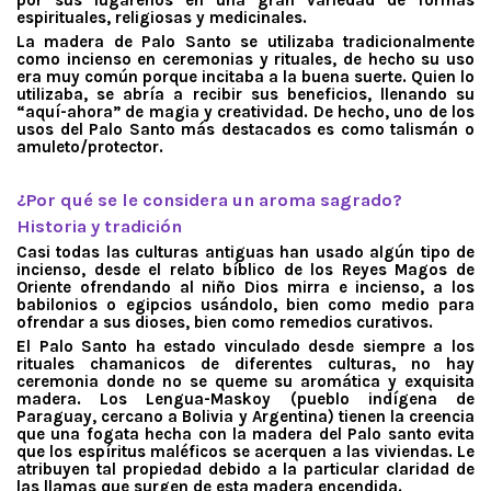
por sus lugareños en una gran variedad de formas
espirituales, religiosas y medicinales.
La madera de Palo Santo se utilizaba tradicionalmente
como incienso en ceremonias y rituales, de hecho su uso
era muy común porque incitaba a la buena suerte. Quien lo
utilizaba, se abría a recibir sus beneficios, llenando su
“aquí-ahora” de magia y creatividad. De hecho, uno de los
usos del Palo Santo más destacados es como talismán o
amuleto/protector.
.
¿Por qué se le considera un aroma sagrado?
Historia y tradición
Casi todas las culturas antiguas han usado algún tipo de
incienso, desde el relato bíblico de los Reyes Magos de
Oriente ofrendando al niño Dios mirra e incienso, a los
babilonios o egipcios usándolo, bien como medio para
ofrendar a sus dioses, bien como remedios curativos.
El Palo Santo ha estado vinculado desde siempre a los
rituales chamanicos de diferentes culturas, no hay
ceremonia donde no se queme su aromática y exquisita
madera. Los Lengua-Maskoy (pueblo indígena de
Paraguay, cercano a Bolivia y Argentina) tienen la creencia
que una fogata hecha con la madera del Palo santo evita
que los espíritus maléficos se acerquen a las viviendas. Le
atribuyen tal propiedad debido a la particular claridad de
las llamas que surgen de esta madera encendida.