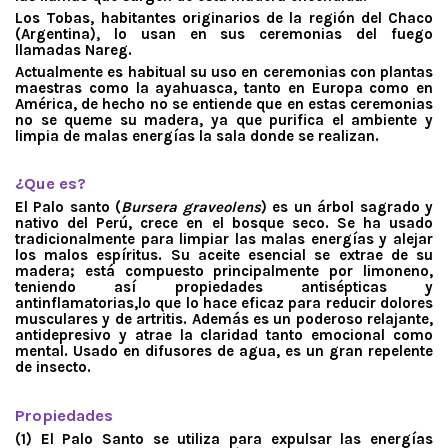
Los Tobas, habitantes originarios de la región del Chaco
(Argentina), lo usan en sus ceremonias del fuego
llamadas Nareg.
Actualmente es habitual su uso en ceremonias con plantas
maestras como la ayahuasca, tanto en Europa como en
América, de hecho no se entiende que en estas ceremonias
no se queme su madera, ya que purifica el ambiente y
limpia de malas energías la sala donde se realizan.
.
¿Que es?
El Palo santo (
Bursera graveolens
) es un árbol sagrado y
nativo del Perú, crece en el bosque seco. Se ha usado
tradicionalmente para limpiar las malas energías y alejar
los malos espíritus. Su aceite esencial se extrae de su
madera; está compuesto principalmente por limoneno,
teniendo así propiedades antisépticas y
antinflamatorias,lo que lo hace eficaz para reducir dolores
musculares y de artritis. Además es un poderoso relajante,
antidepresivo y atrae la claridad tanto emocional como
mental. Usado en difusores de agua, es un gran repelente
de insecto.
.
Propiedades
(1) El Palo Santo se utiliza para expulsar las energías